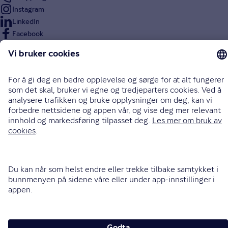
Instagram
LinkedIn
Facebook
Endre cookieinnstillinger
Informasjonskapsler (cookies)
Personvern og sikkerhet
Vilkår for bruk av nettsidene
Tilgjengelighetserklæring
Sammenlign prisene våre med andre selskaper på
Finansportalen.no
Opphavsrett © Gjensidige