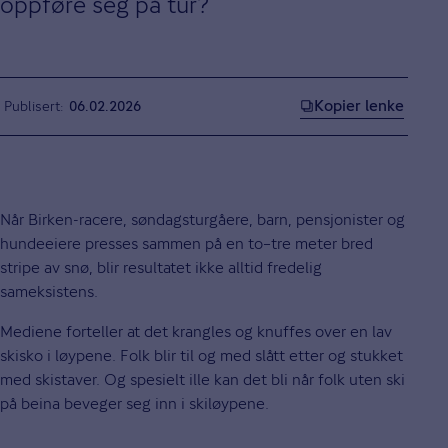
oppføre seg på tur?
Kopier lenke
Publisert
06.02.2026
Når Birken-racere, søndagsturgåere, barn, pensjonister og
hundeeiere presses sammen på en to–tre meter bred
stripe av snø, blir resultatet ikke alltid fredelig
sameksistens.
Mediene forteller at det krangles og knuffes over en lav
skisko i løypene. Folk blir til og med slått etter og stukket
med skistaver. Og spesielt ille kan det bli når folk uten ski
på beina beveger seg inn i skiløypene.