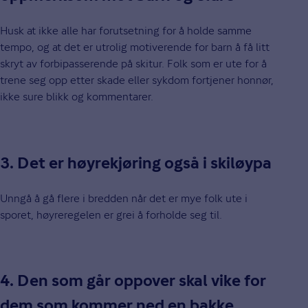
Husk at ikke alle har forutsetning for å holde samme
tempo, og at det er utrolig motiverende for barn å få litt
skryt av forbipasserende på skitur. Folk som er ute for å
trene seg opp etter skade eller sykdom fortjener honnør,
ikke sure blikk og kommentarer.
3. Det er høyrekjøring også i skiløypa
Unngå å gå flere i bredden når det er mye folk ute i
sporet, høyreregelen er grei å forholde seg til.
4. Den som går oppover skal vike for
dem som kommer ned en bakke