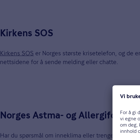
Kirkens SOS
Kirkens SOS
er Norges største krisetelefon, og de e
nettsidene for å sende melding eller chatte.
Norges Astma- og Allergiforbun
Har du spørsmål om inneklima eller trenger du hels