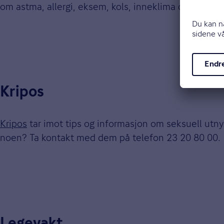
om astma, allergi, eksem, kols, inneklima og uteluf
Kripos
Kripos
tar imot tips og informasjon om seksuell utny
noen? Ta kontakt med dem på telefon 23 20 80 00.