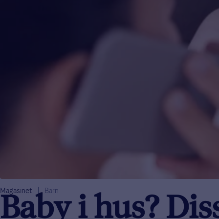
Magasinet
Barn
Baby i hus? Di