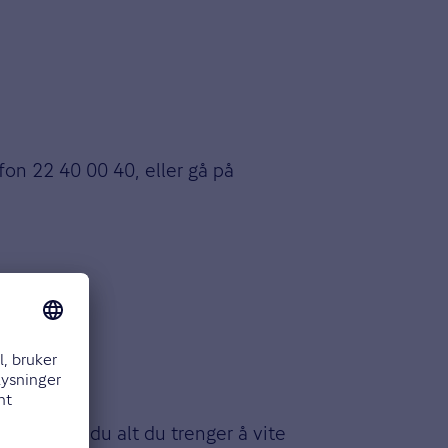
fon 22 40 00 40, eller gå på
bund
finner du alt du trenger å vite