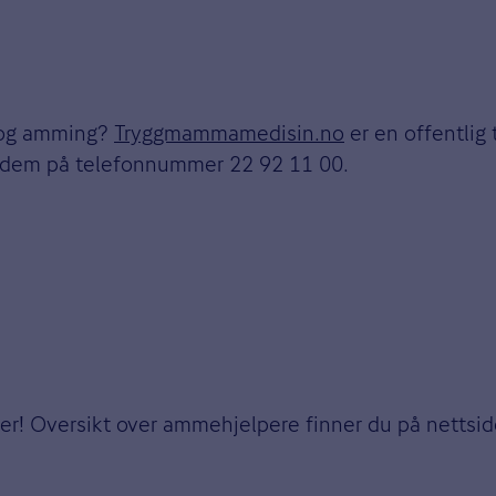
t og amming?
Tryggmammamedisin.no
er en offentlig 
å dem på telefonnummer 22 92 11 00.
elper! Oversikt over ammehjelpere finner du på nett