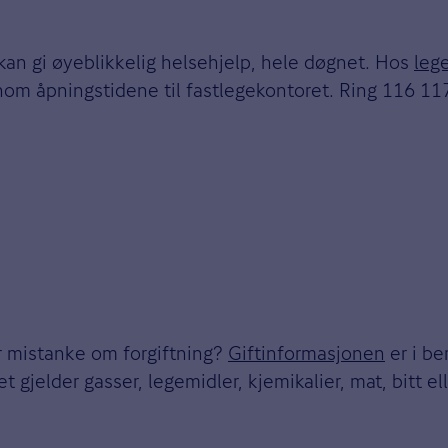
an gi øyeblikkelig helsehjelp, hele døgnet. Hos
leg
tenom åpningstidene til fastlegekontoret. Ring 116 1
er mistanke om forgiftning?
Giftinformasjonen
er i be
gjelder gasser, legemidler, kjemikalier, mat, bitt ell