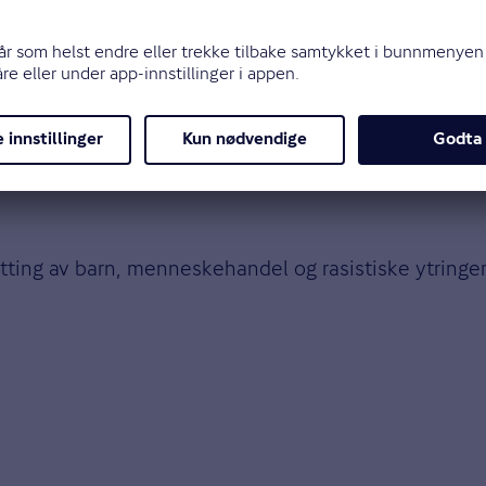
t. Deres telefonnummer er 23 35 35 35.
tting av barn, menneskehandel og rasistiske ytringer