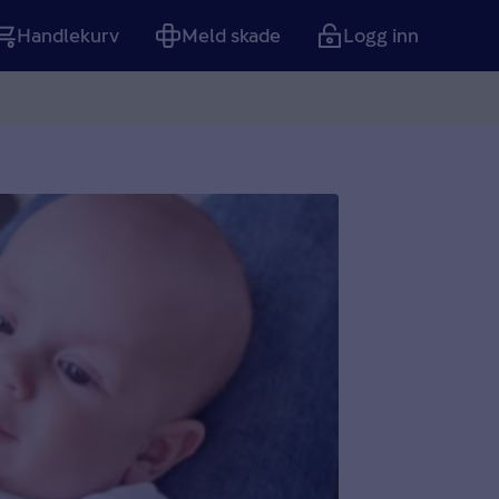
Handlekurv
Meld skade
Logg inn
Tom