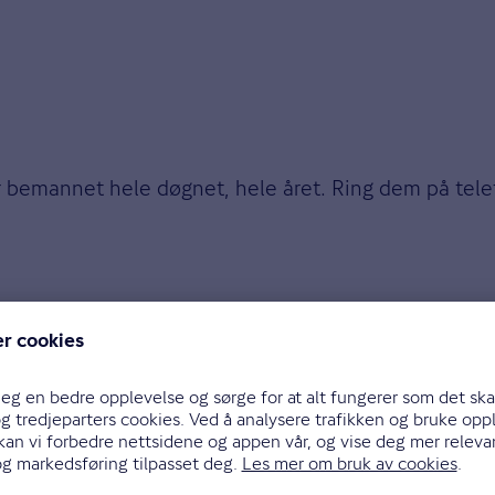
r bemannet hele døgnet, hele året. Ring dem på tele
d
efaglig rådgivning? Hos
Norges Astma- og Allergifor