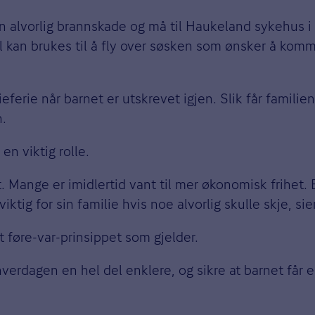
 en alvorlig brannskade og må til Haukeland sykehus i
 kan brukes til å fly over søsken som ønsker å komm
ferie når barnet er utskrevet igjen. Slik får famili
n.
en viktig rolle.
. Mange er imidlertid vant til mer økonomisk frihet.
tig for sin familie hvis noe alvorlig skulle skje, sie
 føre-var-prinsippet som gjelder.
hverdagen en hel del enklere, og sikre at barnet får 