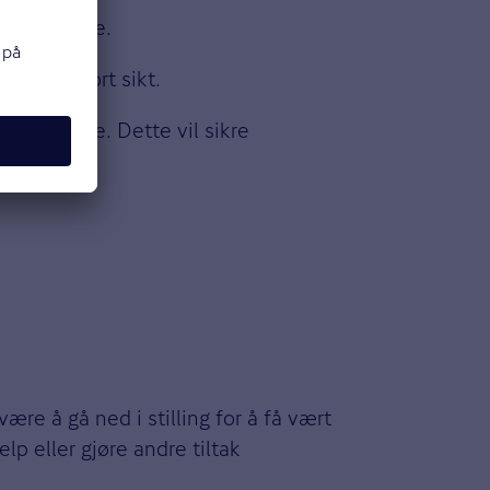
teller Boge.
an gi på kort sikt.
r en ulykke. Dette vil sikre
ære å gå ned i stilling for å få vært
lp eller gjøre andre tiltak