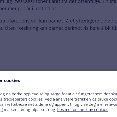
m lag 290 000 kroner i året fra det offentlige. En s
r mer per år i inntil ti år.
a uførepensjon, kan barnet få et ytterligere beløp 
år. Uten forsikring kan barnet derimot risikere å bli 
r doblet seg siden 2006
. Selv om det er flere årsaker
er blitt mer utbredt blant unge jenter. Også endringer 
, og beholde, en jobb.