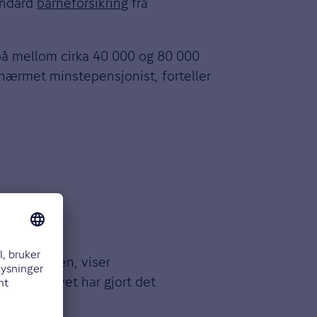
tandard
barneforsikring
fra
på mellom cirka 40 000 og 80 000
tilnærmet minstepensjonist, forteller
 til økningen, viser
i arbeidslivet har gjort det