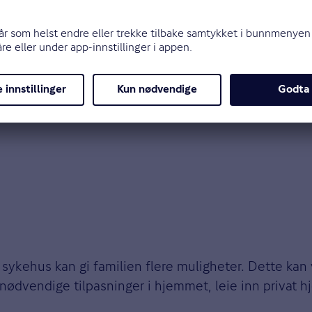
del. Men det er likevel snakk om mange mennesker, for
 det også er viktig å vurdere hva
barneforsikringen
k
 dersom barnet skulle bli alvorlig sykt eller utsatt fo
sykehus kan gi familien flere muligheter. Dette kan v
nødvendige tilpasninger i hjemmet, leie inn privat hje