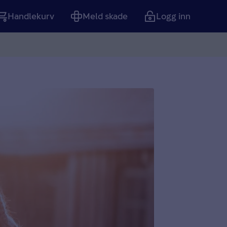
Handlekurv
Meld skade
Logg inn
Tom