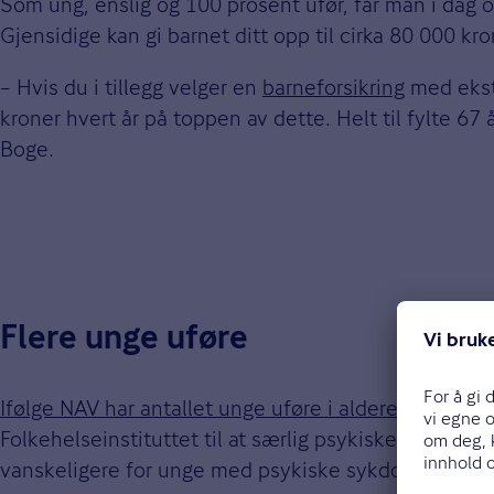
Som ung, enslig og 100 prosent ufør, får man i dag o
Gjensidige kan gi barnet ditt opp til cirka 80 000 krone
– Hvis du i tillegg velger en
barneforsikring
med ekstr
kroner hvert år på toppen av dette. Helt til fylte 67 
Boge.
Flere unge uføre
Ifølge NAV har antallet unge uføre i alderen 18-26 å
Folkehelseinstituttet til at særlig psykiske lidelser 
vanskeligere for unge med psykiske sykdommer å få