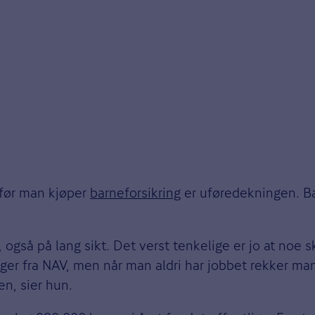
e før man kjøper
barneforsikring
er uføredekningen. Bar
 også på lang sikt. Det verst tenkelige er jo at noe 
nger fra NAV, men når man aldri har jobbet rekker m
en, sier hun.