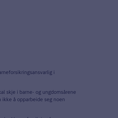
neforsikringsansvarlig i
skal skje i barne- og ungdomsårene
an ikke å opparbeide seg noen