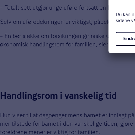
– Totalt sett utgjør unge uføre fortsatt en liten an
Selv om uføredekningen er viktigst, påpeker Boge at
– En bør sjekke om forsikringen gir raske utbetalinger
økonomisk handlingsrom for familien, sier Boge.
Handlingsrom i vanskelig tid
Hun viser til at dagpenger mens barnet er innlagt på 
mer tilstede for barnet i den vanskelige tiden, gjøre 
foreldrene mener er viktig for familien.