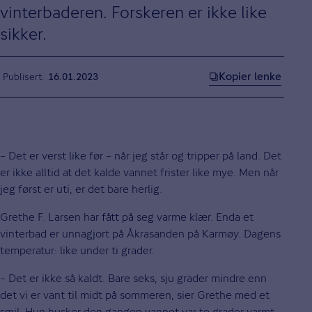
vinterbaderen. Forskeren er ikke like
sikker.
Kopier lenke
Publisert
16.01.2023
– Det er verst like før – når jeg står og tripper på land. Det
er ikke alltid at det kalde vannet frister like mye. Men når
jeg først er uti, er det bare herlig.
Grethe F. Larsen har fått på seg varme klær. Enda et
vinterbad er unnagjort på Åkrasanden på Karmøy. Dagens
temperatur: like under ti grader.
– Det er ikke så kaldt. Bare seks, sju grader mindre enn
det vi er vant til midt på sommeren, sier Grethe med et
smil. Hun husker den gangen vannet var to grader varmt –