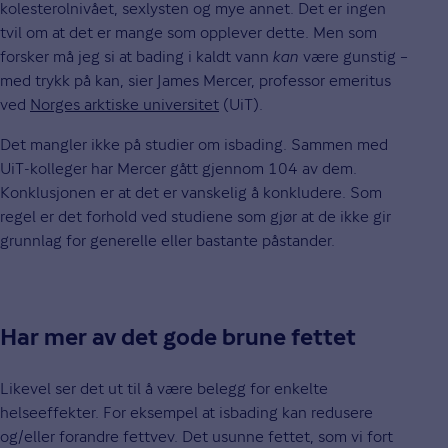
kolesterolnivået, sexlysten og mye annet. Det er ingen
tvil om at det er mange som opplever dette. Men som
forsker må jeg si at bading i kaldt vann
kan
være gunstig –
med trykk på kan, sier James Mercer, professor emeritus
ved
Norges arktiske universitet
(UiT).
Det mangler ikke på studier om isbading. Sammen med
UiT-kolleger har Mercer gått gjennom 104 av dem.
Konklusjonen er at det er vanskelig å konkludere. Som
regel er det forhold ved studiene som gjør at de ikke gir
grunnlag for generelle eller bastante påstander.
Har mer av det gode brune fettet
Likevel ser det ut til å være belegg for enkelte
helseeffekter. For eksempel at isbading kan redusere
og/eller forandre fettvev. Det usunne fettet, som vi fort