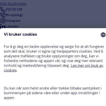
Alle forsikringer
915 03 100
Bli oppringt
Instagram
LinkedIn
Facebook
Endre cookieinnstillinger
Informasjonskapsler (cookies)
Personvern og sikkerhet
Vilkår for bruk av nettsidene
Tilgjengelighetserklæring
Sammenlign prisene våre med andre selskaper på
Finansportalen.no
Opphavsrett © Gjensidige