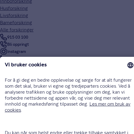
Innboforsikring
Husforsikring
Livsforsikring
Barneforsikring
Alle forsikringer
915 03 100
Bli oppringt
Instagram
LinkedIn
Facebook
Endre cookieinnstillinger
Informasjonskapsler (cookies)
Personvern og sikkerhet
Vilkår for bruk av nettsidene
Tilgjengelighetserklæring
Sammenlign prisene våre med andre selskaper på
Finansportalen.no
Opphavsrett © Gjensidige