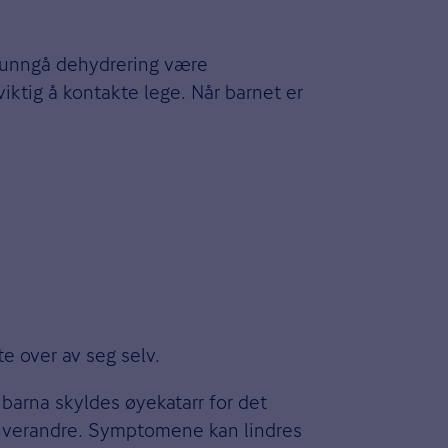
 å unngå dehydrering være
viktig å kontakte lege. Når barnet er
fte over av seg selv.
barna skyldes øyekatarr for det
er hverandre. Symptomene kan lindres