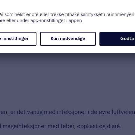
 av immunforsvaret som hjelper kroppen å bekjempe 
et viktig å kontakte legen. Dette gjelder også hvis ba
 puste, sier legen, og fortsetter:
s de har feber over 38 grader. Hvis du mistenker at
en, er det vanlig med infeksjoner i de øvre luftveiene
g til mageinfeksjoner med feber, oppkast og diaré.