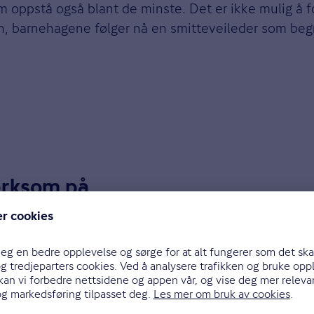
 oppstå også blant de minste. Det er ikke mulig å for
, barnehagene følger nå en smitteveileder som begr
erksom på
 nesten dobbelt så ofte hos yngre barnehagebarn enn
er så vanlig.
er feber skal du være oppmerksom, ifølge Chaudhary.