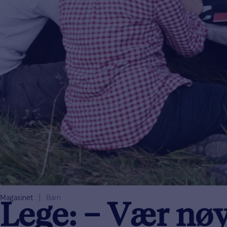
Magasinet
Barn
Lege: – Vær nøy