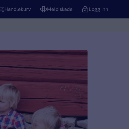
Handlekurv
Meld skade
Logg inn
Tom