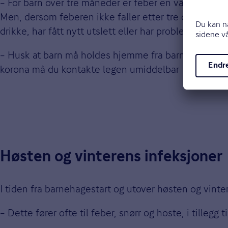
– For barn over tre måneder er feber en vanlig del
Men, dersom feberen ikke faller etter tre dager, er d
drikke, har fått nytt utslett eller har problemer med å
– Husk at barn må holdes hjemme fra barnehagen hvi
korona må du kontakte legen umiddelbar
Høsten og vinterens infeksjoner
I tiden fra barnehagestart og utover høsten og vinter
– Dette fører ofte til feber, snørr og hoste, i tilleg