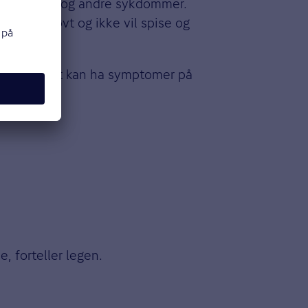
infeksjoner og andre sykdommer.
rnet er sløvt og ikke vil spise og
 barnet ditt kan ha symptomer på
, forteller legen.