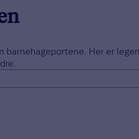
en
n barnehageportene. Her er legens
dre.