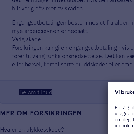
det fremtidige inntektstapet hvis den ansattes
blir varig påvirket av skaden.
Engangsutbetalingen bestemmes ut fra alder, i
mye arbeidsevnen er nedsatt.
Varig skade
Forsikringen kan gi en engangsutbetaling hvis 
fører til varig funksjonsnedsettelse. Det kan v
eller hørsel, kompliserte bruddskader eller amp
Be om tilbud
MER OM FORSIKRINGEN
Hva er en ulykkesskade?