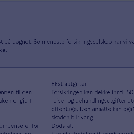
st på døgnet. Som eneste forsikringsselskap har vi va
ke.
Ekstrautgifter
ønnen til den
Forsikringen kan dekke inntil 5
aken er gjort
reise- og behandlingsutgifter u
offentlige. Den ansatte kan også
skaden blir varig.
kompenserer for
Dødsfall