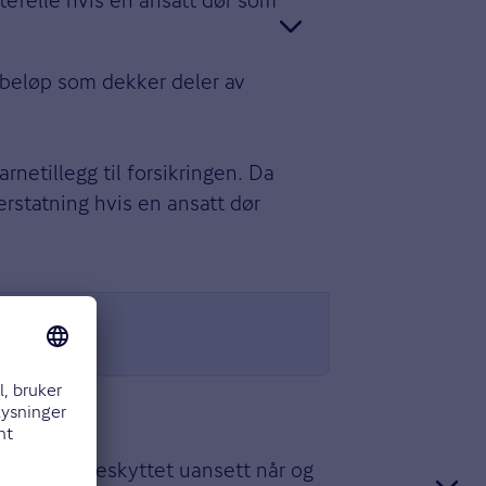
tefelle hvis en ansatt dør som
sbeløp som dekker deler av
rnetillegg til forsikringen. Da
erstatning hvis en ansatt dør
e ansatte beskyttet uansett når og