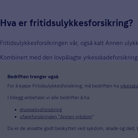
Hva er fritidsulykkes­forsikring?
Fritidsulykkesforsikringen vår, også kalt Annen ulyk
Kombinert med den lovpålagte yrkesskade­forsikringe
Bedriften trenger også
For å kjøpe Fritidsulykkesforsikring, må bedriften ha
yrkesska
I tillegg anbefaler vi alle bedrifter å ha
gruppelivsforsikring
uføreforsikringen "Annen sykdom
"
Da er de ansatte godt beskyttet ved sykdom, skade og død, b