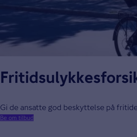
Fritidsulykkes­forsi
Gi de ansatte god beskyttelse på friti
Be om tilbud