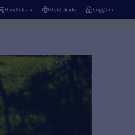
Handlekurv
Meld skade
Logg inn
Tom