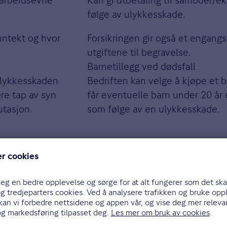
 arbeidsevne
Kan gi utbetaling til samboer/ek
følge av ulykkesskade.
nntekt og hvor
Forsikringen gir også et engang
utgiftene til begravelse.
Barnetillegg ved dødsfall
ulykkesskaden
Bedriften kan velge å kjøpe et ba
ære tap av syn
får eventuelle barn under 20 år 
utasjon.
som følge av en ulykkesskade.
Med fritidsulykkeforsikring er d