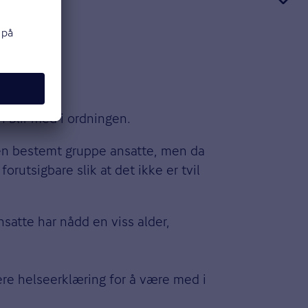
gen?
n
 blir med i ordningen.
e en bestemt gruppe ansatte, men da
rutsigbare slik at det ikke er tvil
satte har nådd en viss alder,
ere helseerklæring for å være med i