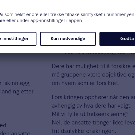
et av en
hvor skaden skjer.
stilfelle) som
Hvem kan være med i forsikrin
Alle som skal forsikres må være
 definisjonen av
mellom 15 og 72 år
 uforutsette
medlemmer av folketrygde
100 % arbeidsdyktig når hen
Dere har mulighet til å forsikr
må gruppene være objektive og fo
n, skinnlegg,
om hvem som er forsikret.
 landing etter
Forsikringen opphører når den an
avhengig av hva dere har valgt.
Må vi fylle ut helseerklæring?
Nei, de ansatte trenger ikke lev
med
fritidsulykkeforsikringen.
 den ansatte