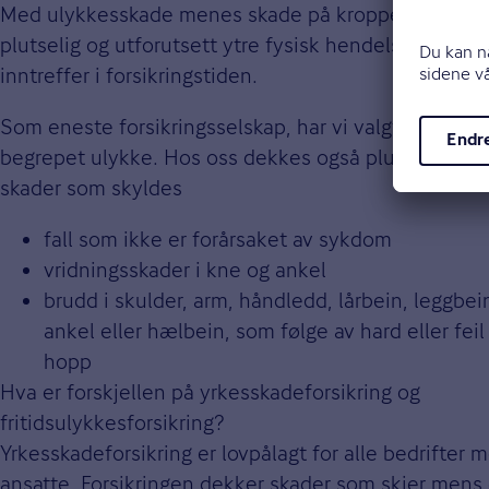
Med ulykkesskade menes skade på kroppen forårsak
plutselig og utforutsett ytre fysisk hendelse (ulykke
inntreffer i forsikringstiden.
Som eneste forsikringsselskap, har vi valgt å utvide
begrepet ulykke. Hos oss dekkes også plutselige og
skader som skyldes
fall som ikke er forårsaket av sykdom
vridningsskader i kne og ankel
brudd i skulder, arm, håndledd, lårbein, leggbei
ankel eller hælbein, som følge av hard eller feil
hopp
Hva er forskjellen på yrkesskadeforsikring og
fritidsulykkesforsikring?
Yrkesskadeforsikring er lovpålagt for alle bedrifter 
ansatte. Forsikringen dekker skader som skjer mens