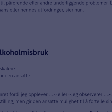
il pårørende eller andre underliggende problemer. De
å hans eller hennes utfordringer
, sier hun.
alkoholmisbruk
skalere.
or den ansatte.
.
ymret fordi jeg opplever …» eller «jeg observerer …»
illing, men gir den ansatte mulighet til å fortelle si