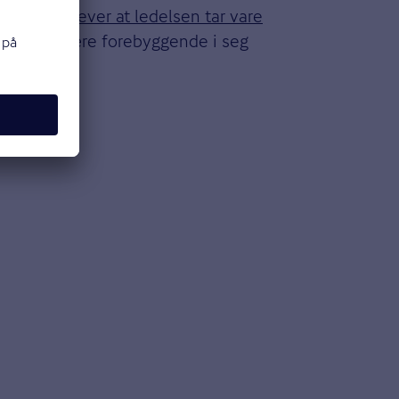
nsatt opplever at ledelsen tar vare
kk og kan være forebyggende i seg