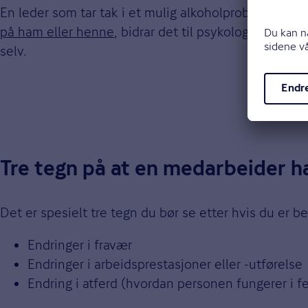
En leder som tar tak i et mulig alkoholproblem hos
på ham eller henne
, bidrar det til psykologisk tryg
selv.
Tre tegn på at en medarbeider h
Det er spesielt tre tegn du bør se etter hvis du er b
Endringer i fravær
Endringer i arbeidsprestasjoner eller -utførelse
Endring i atferd (hvordan personen fungerer i f