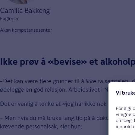
Camilla Bakkeng
Fagleder
Akan kompetansesenter
Ikke prøv å «bevise» et alkoho
–Det kan være flere grunner til å
ikke
ta samtalen, si
ødelegge en god relasjon. Arbeidslivet i Norge er pr
Det er vanlig å tenke at «jeg har ikke nok bevis», 
– Men hvis du må bruke lang tid på å dokumentere d
krevende personalsak, sier hun.