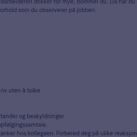
edarbeideren drikker for mye, bommer du. Da har du d
forhold som du observerer på jobben.
riv uten å tolke
stander og beskyldninger
ppfølgingssamtale.
 tanker hos kollegaen. Forbered deg på ulike reaksj