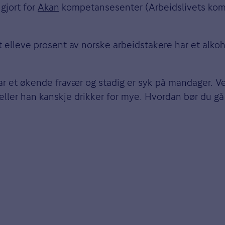
gjort for
Akan
kompetansesenter (Arbeidslivets komp
 at elleve prosent av norske arbeidstakere har et alko
har et økende fravær og stadig er syk på mandager. 
ller han kanskje drikker for mye. Hvordan bør du gå