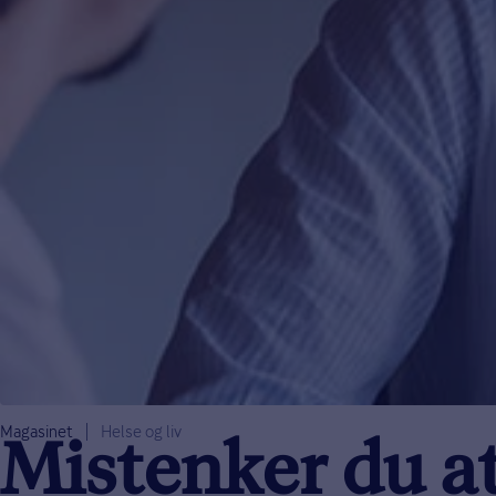
Magasinet
Helse og liv
Mistenker du at