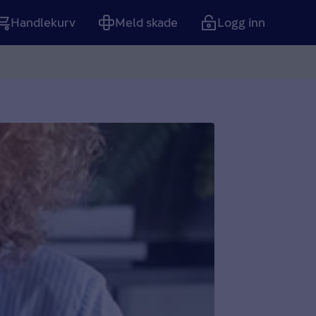
Handlekurv
Meld skade
Logg inn
Tom