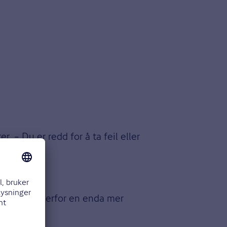
 – Du er redd for å ta feil eller
fort stå overfor en enda mer