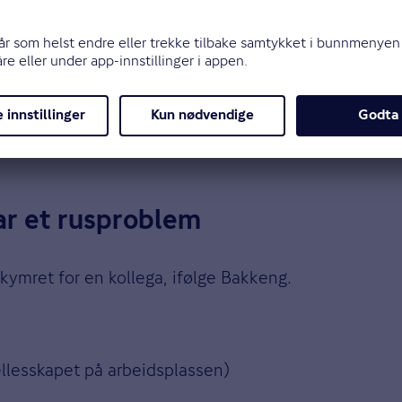
 en medarbeider viser omsorg og handlekraft.
Når en a
ghet. Det sender gode signaler, er god personalpoliti
ar et rusproblem
ekymret for en kollega, ifølge Bakkeng.
ellesskapet på arbeidsplassen)