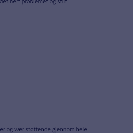
efinert problemet og stilt
oner og vær støttende gjennom hele