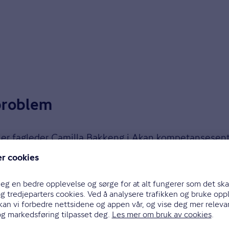
lproblem
er fagleder Camilla Bakkeng i Akan kompetansesenter.
eget av en harmonimodell. Vi er ganske konfliktsky.
påpeker Bakkeng.
et som skjer, kan problemet eskalere imens. Du kan 