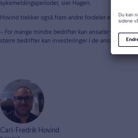
sykemeldingsperioder, sier Hagen.
Hovind trekker også fram andre fordeler enn selve 
– For mange mindre bedrifter kan ansatte være nære v
større bedrifter kan investeringer i de ansattes hels
Carl-Fredrik Hovind