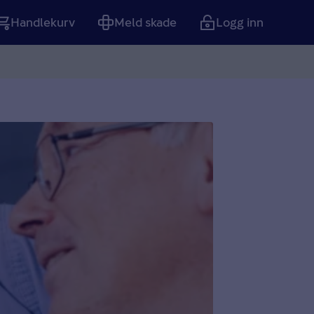
Handlekurv
Meld skade
Logg inn
Tom