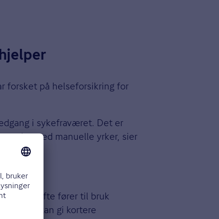
hjelper
 forsket på helseforsikring for
nedgang i sykefraværet. Det er
 bransjer med manuelle yrker, sier
sikring ofte fører til bruk
er. Dette kan gi kortere