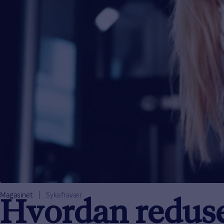
Magasinet
Sykefravær
Hvordan reduse