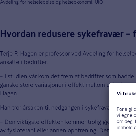
Avdeling for helseledelse og helseøkonomi, UiO
Hvordan redusere sykefravær – fo
Terje P. Hagen er professor ved Avdeling for helsele
ansatte i bedrifter.
– I studien vår kom det frem at bedrifter som hadde 
ganske store variasjoner i effekt mellom ulike brans
Hagen.
Han tror årsaken til nedgangen i sykefravær er todel
– Den viktigste effekten kommer trolig gjennom mer v
av
fysioterapi
eller annen opptrening. Det gir også ra