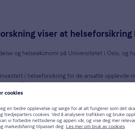
rskning viser at helseforsikring 
delse og helseøkonomi på Universitetet i Oslo, og har
investert i helseforsikring for de ansatte opplevde 
jer, og effekten på sykefraværet er gjerne sterkest i
t.
ekt på forebyggende arbeid. Vi ser at privat helsefor
skere tilgang til spesialistbehandling som operasjon