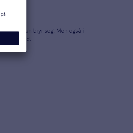
å vise at man bryr seg. Men også i
 sier Hovind.