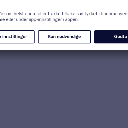
effekten på sykefraværet.
enner eller familie. Da kan det føles ekstra viktig 
e sende et positivt signal på tvers av organisasjonen,