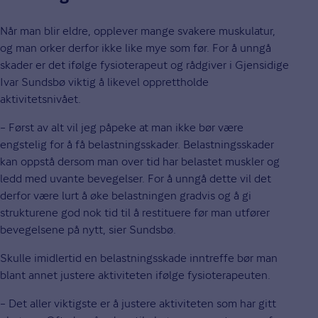
Når man blir eldre, opplever mange svakere muskulatur,
og man orker derfor ikke like mye som før. For å unngå
skader er det ifølge fysioterapeut og rådgiver i Gjensidige
Ivar Sundsbø viktig å likevel opprettholde
aktivitetsnivået.
– Først av alt vil jeg påpeke at man ikke bør være
engstelig for å få belastningsskader. Belastningsskader
kan oppstå dersom man over tid har belastet muskler og
ledd med uvante bevegelser. For å unngå dette vil det
derfor være lurt å øke belastningen gradvis og å gi
strukturene god nok tid til å restituere før man utfører
bevegelsene på nytt, sier Sundsbø.
Skulle imidlertid en belastningsskade inntreffe bør man
blant annet justere aktiviteten ifølge fysioterapeuten.
– Det aller viktigste er å justere aktiviteten som har gitt