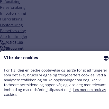
Bilforsikring
Reiseforsikring
Innboforsikring
Husforsikring
Livsforsikring
Barneforsikring
Alle forsikringer
915 03 100
Bli oppringt
Instagram
LinkedIn
Facebook
Endre cookieinnstillinger
Informasjonskapsler (cookies)
Personvern og sikkerhet
Vilkår for bruk av nettsidene
Tilgjengelighetserklæring
Sammenlign prisene våre med andre selskaper på