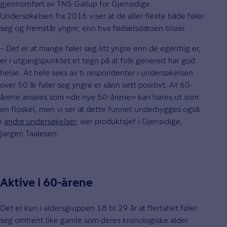
gjennomført av TNS Gallup for Gjensidige.
Undersøkelsen fra 2016 viser at de aller fleste både føler
seg og fremstår yngre, enn hva fødselsdatoen tilsier.
– Det er at mange føler seg litt yngre enn de egentlig er,
er i utgangspunktet et tegn på at folk generelt har god
helse. At hele seks av ti respondenter i undersøkelsen
over 50 år føler seg yngre er sånn sett positivt. At 60-
årene ansees som «de nye 50-årene» kan høres ut som
en floskel, men vi ser at dette funnet underbygges også
i
andre undersøkelser
, sier produktsjef i Gjensidige,
Jørgen Taalesen.
Aktive i 60-årene
Det er kun i aldersgruppen 18 til 29 år at flertallet føler
seg omtrent like gamle som deres kronologiske alder