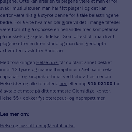
plagene. Ofte kan årsaken til plagene være at man er for
svak i muskulaturen man har fått plager i og det kan
derfor være riktig å styrke denne for å tåle belastningene
bedre. For å vite hva man bør gjøre vil det i mange tilfeller
være fornuftig å oppsøke en behandler med kompetanse
på muskel- og skjelettlidelser. Som oftest blir man kvitt
plagene etter en liten stund og man kan gjenoppta
aktiviteten, avslutter Sundsbø.
Med forsikringen
Helse 55+,
får du blant annet dekket
inntil 12 fysio- og manuellterapitimer i året, samt seks
naprapat-, og kiropraktortimer ved behov. Les mer om
Helse 55+ og alle fordelene
her
, eller ring
for
915 03100
å avtale et møte på ditt nærmeste Gjensidige-kontor.
Helse 55+ dekker fysioterapeut- og naprapattimer
Les mer om:
Helse og livsstil
Trening
Mental helse