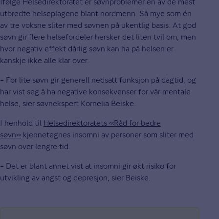
Ifølge Helsedirektoratet er søvnproblemer en av de mest
utbredte helseplagene blant nordmenn. Så mye som én
av tre voksne sliter med søvnen på ukentlig basis. At god
søvn gir flere helsefordeler hersker det liten tvil om, men
hvor negativ effekt dårlig søvn kan ha på helsen er
kanskje ikke alle klar over.
– For lite søvn gir generell nedsatt funksjon på dagtid, og
har vist seg å ha negative konsekvenser for vår mentale
helse, sier søvnekspert Kornelia Beiske.
I henhold til
Helsedirektoratets «Råd for bedre
søvn»
kjennetegnes insomni av personer som sliter med
søvn over lengre tid.
– Det er blant annet vist at insomni gir økt risiko for
utvikling av angst og depresjon, sier Beiske.