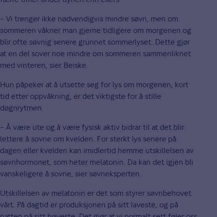
– Vi trenger ikke nødvendigvis mindre søvn, men om
sommeren våkner man gjerne tidligere om morgenen og
blir ofte søvnig senere grunnet sommerlyset. Dette gjør
at en del sover noe mindre om sommeren sammenliknet
med vinteren, sier Beiske.
Hun påpeker at å utsette seg for lys om morgenen, kort
tid etter oppvåkning, er det viktigste for å stille
døgnrytmen.
– Å være ute og å være fysisk aktiv bidrar til at det blir
lettere å sovne om kvelden. For sterkt lys senere på
dagen eller kvelden kan imidlertid hemme utskillelsen av
søvnhormonet, som heter melatonin. Da kan det igjen bli
vanskeligere å sovne, sier søvneksperten.
Utskillelsen av melatonin er det som styrer søvnbehovet
vårt. På dagtid er produksjonen på sitt laveste, og på
natten på sitt høyeste. Det gjør at vi normalt sett føler oss