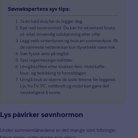
Søvnekspertens syv tips:
Ta en kald dusj før du legger deg
Kjøl ned soverommet. Du kan for eksempel bruke
ut- eller innvendig solskjerming eller vifte.
Legg vekk vinterdynen og bruk en sommerdyne. På
de varmeste nettene kan kun dynetrekk være nok.
Vær fysisk aktiv på dagtid
Spis regelmessige måltider
Unngå koffein etter klokken fem. Hold kaffe-,
brus- og tedrikking til formiddagen.
Unngå bruk av skjerm de siste timene før leggetid.
Lys fra TV, PC, nettbrett og mobil kan gjøre det
vanskeligere å sovne.
Lys påvirker søvnhormon
Under sommermånedene er det mange som tilbringer
færre timer under dynen enn ellers.