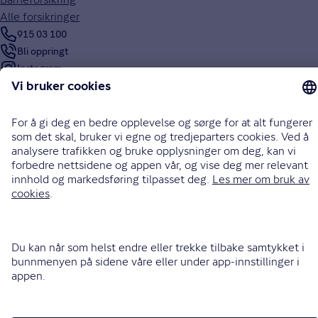
Alle forsikringer
915 03 100
Bli oppringt
Instagram
LinkedIn
Facebook
Endre cookieinnstillinger
Informasjonskapsler (cookies)
Personvern og sikkerhet
Vilkår for bruk av nettsidene
Tilgjengelighetserklæring
Sammenlign prisene våre med andre selskaper på
Finansportalen.no
Opphavsrett © Gjensidige