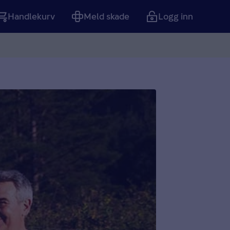
Handlekurv
Meld skade
Logg inn
Tom