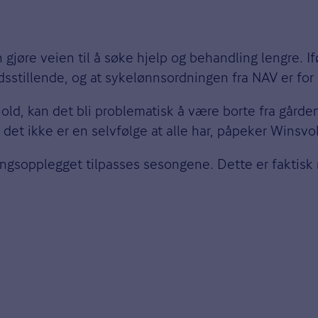
n gjøre veien til å søke hjelp og behandling lengre.
sstillende, og at sykelønnsordningen fra NAV er for l
ld, kan det bli problematisk å være borte fra gårde
det ikke er en selvfølge at alle har, påpeker Winsvo
ingsopplegget tilpasses sesongene. Dette er faktisk 