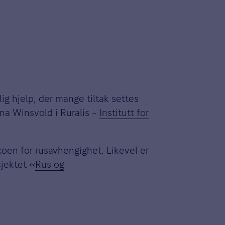
ig hjelp, der mange tiltak settes
Aina Winsvold i Ruralis –
Institutt for
koen for rusavhengighet. Likevel er
sjektet «
Rus og