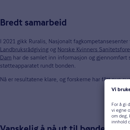
Bredt samarbeid
I 2021 gikk Ruralis, Nasjonalt fagkompetansesenter
Landbruksrådgiving
og
Norske Kvinners Sanitetsfor
Dam
har de samlet inn informasjon og gjennomført s
støtteapparatet rundt bonden.
Nå er resultatene klare, og forskerne har fått nye 
Vanskelig å nå ut til bøndene