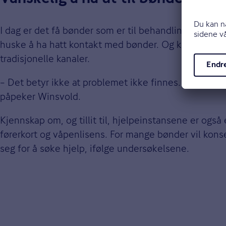
I dag er det få bønder som er til behandling for ru
huske å ha hatt kontakt med bønder. Og kommunal r
tradisjonelle kanaler.
– Det betyr ikke at problemet ikke finnes. Avhengig
påpeker Winsvold.
Kjennskap om, og tillit til, hjelpeinstansene er også
førerkort og våpenlisens. For mange bønder vil konse
seg for å søke hjelp, ifølge undersøkelsene.