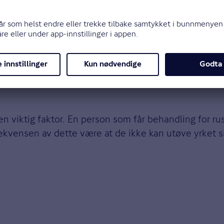
sproblemer. Men mørketallene kan være store. Flere b
usomsorg rapporterer at det er utfordrende å nå ut
het er forbundet med skam. Det å oppsøke hjelp på e
 en viktig faktor. En person som får behandling for ru
kvensen av dette være at de ikke kan utøve yrket sitt