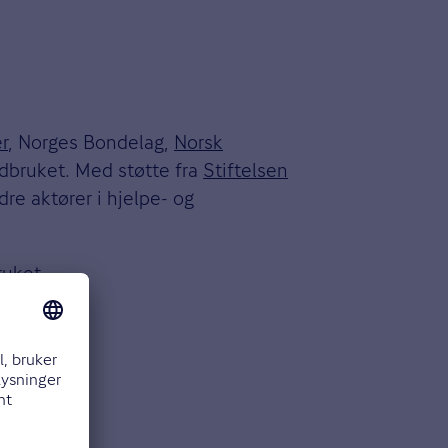
r
, Norges Bondelag,
Norsk
dbruket. Med støtte fra
Stiftelsen
e aktører i hjelpe- og
ruket.