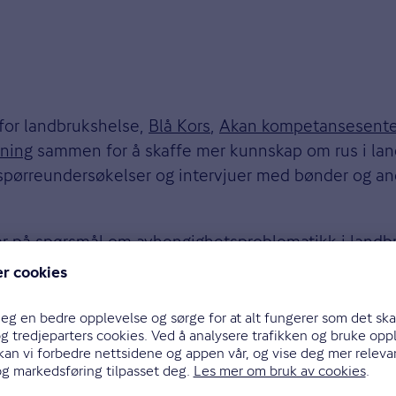
 for landbrukshelse,
Blå Kors
,
Akan kompetansesente
ening
sammen for å skaffe mer kunnskap om rus i lan
pørreundersøkelser og intervjuer med bønder og andr
svar på spørsmål om avhengighetsproblematikk i landb