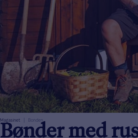
Magasinet
Bonden
Bønder med rus