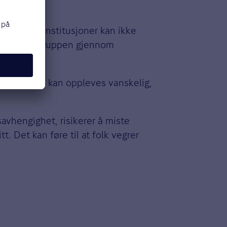
ehandlingsinstitusjoner kan ikke
 til denne gruppen gjennom
t lite sted kan oppleves vanskelig,
savhengighet, risikerer å miste
. Det kan føre til at folk vegrer