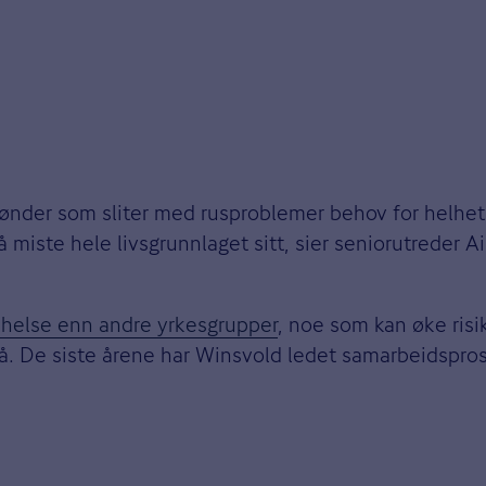
bønder som sliter med rusproblemer behov for helhetl
e å miste hele livsgrunnlaget sitt, sier seniorutreder 
k helse enn andre yrkesgrupper
, noe som kan øke risi
 nå. De siste årene har Winsvold ledet samarbeidspro