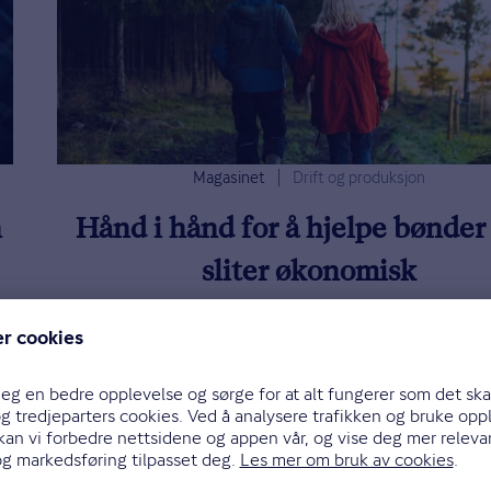
Magasinet
Drift og produksjon
n
Hånd i hånd for å hjelpe bønder
sliter økonomisk
 å
Sammen med Norsk Landbruksrådgiving ti
Gjensidige en rådgivningstjeneste for å st
bønder med økonomiske problemer.