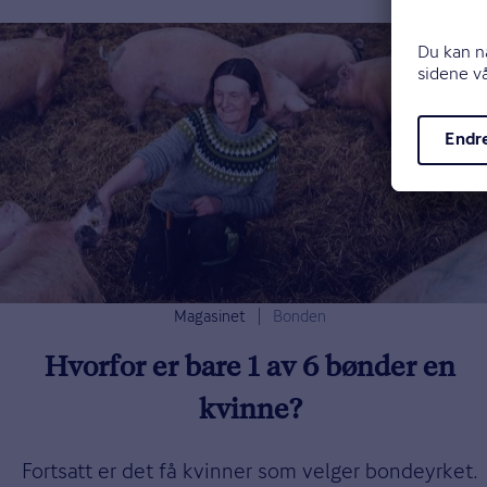
Magasinet
Bonden
Hvorfor er bare 1 av 6 bønder en
kvinne?
Fortsatt er det få kvinner som velger bondeyrket.