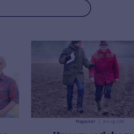
Magasinet
Arv og odel