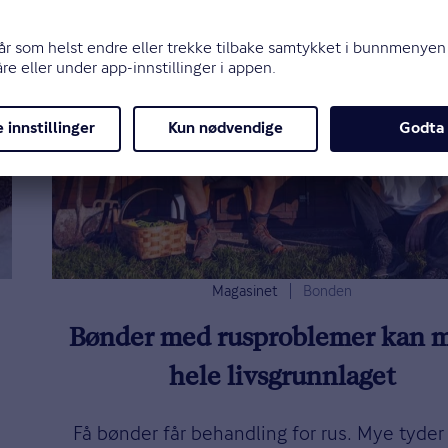
Magasinet
Bonden
Bønder med rusproblemer kan m
hele livsgrunnlaget
Få bønder får behandling for rus. Mye tyder