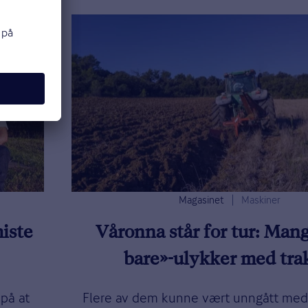
Magasinet
Maskiner
iste
Våronna står for tur: Mang
bare»-ulykker med tra
 på at
Flere av dem kunne vært unngått med