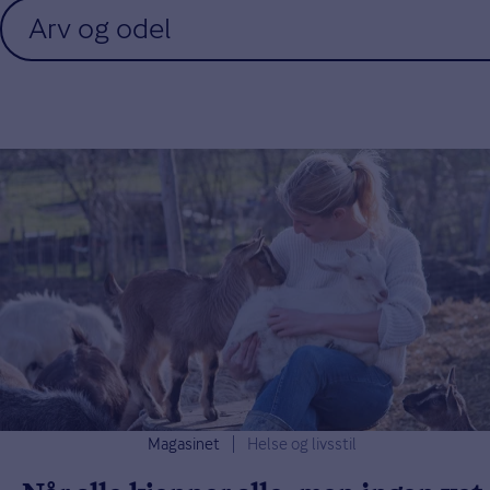
Arv og odel
Magasinet
Helse og livsstil