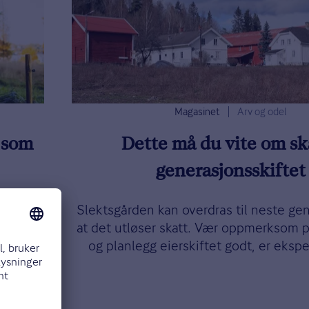
Magasinet
Arv og odel
 som
Dette må du vite om ska
generasjonsskiftet
lbyr
Slektsgården kan overdras til neste ge
øtte
at det utløser skatt. Vær oppmerksom 
og planlegg eierskiftet godt, er ekspe