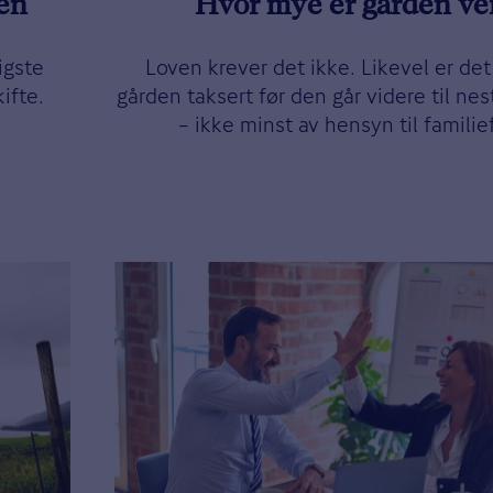
sen
Hvor mye er gården ve
igste
Loven krever det ikke. Likevel er det
ifte.
gården taksert før den går videre til ne
– ikke minst av hensyn til familie