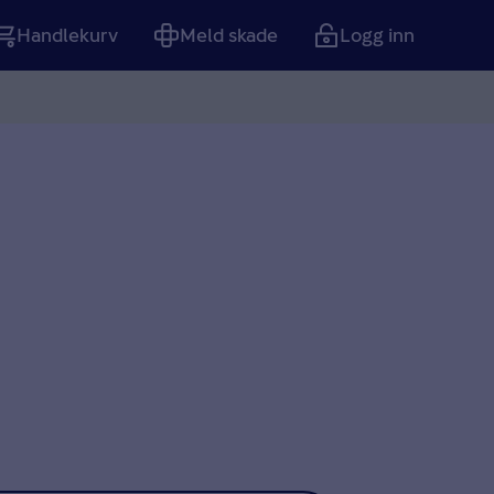
Handlekurv
Meld skade
Logg inn
Tom