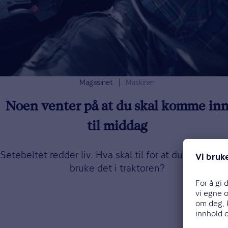
Magasinet
Maskiner
Noen venter på at du skal komme in
til middag
Setebeltet redder liv. Hva skal til for at du begynner
bruke det i traktoren?