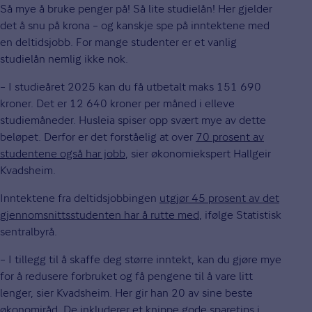
Så mye å bruke penger på! Så lite studielån! Her gjelder
det å snu på krona – og kanskje spe på inntektene med
en deltidsjobb. For mange studenter er et vanlig
studielån nemlig ikke nok.
– I studieåret 2025 kan du få utbetalt maks 151 690
kroner. Det er 12 640 kroner per måned i elleve
studiemåneder. Husleia spiser opp svært mye av dette
beløpet. Derfor er det forståelig at over
70 prosent av
studentene også har jobb
, sier økonomiekspert Hallgeir
Kvadsheim.
Inntektene fra deltidsjobbingen
utgjør 45 prosent av det
gjennomsnittsstudenten har å rutte med
, ifølge Statistisk
sentralbyrå.
– I tillegg til å skaffe deg større inntekt, kan du gjøre mye
for å redusere forbruket og få pengene til å vare litt
lenger, sier Kvadsheim. Her gir han 20 av sine beste
økonomiråd. De inkluderer et knippe gode sparetips i