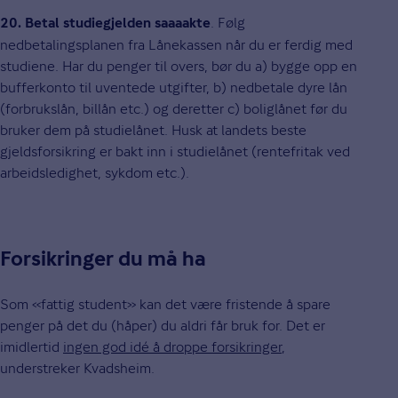
. Følg
20. Betal studiegjelden saaaakte
nedbetalingsplanen fra Lånekassen når du er ferdig med
studiene. Har du penger til overs, bør du a) bygge opp en
bufferkonto til uventede utgifter, b) nedbetale dyre lån
(forbrukslån, billån etc.) og deretter c) boliglånet før du
bruker dem på studielånet. Husk at landets beste
gjeldsforsikring er bakt inn i studielånet (rentefritak ved
arbeidsledighet, sykdom etc.).
Forsikringer du må ha
Som «fattig student» kan det være fristende å spare
penger på det du (håper) du aldri får bruk for. Det er
imidlertid
ingen god idé å droppe forsikringer
,
understreker Kvadsheim.