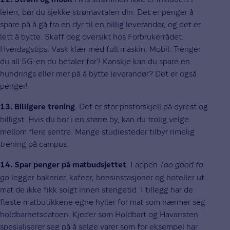
12. Strøm og mobil
leien, bør du sjekke strømavtalen din. Det er penger å
spare på å gå fra en dyr til en billig leverandør, og det er
lett å bytte. Skaff deg oversikt hos Forbrukerrådet.
Hverdagstips: Vask klær med full maskin. Mobil: Trenger
du all 5G-en du betaler for? Kanskje kan du spare en
hundrings eller mer på å bytte leverandør? Det er også
penger!
. Det er stor prisforskjell på dyrest og
13. Billigere trening
billigst. Hvis du bor i en større by, kan du trolig velge
mellom flere sentre. Mange studiesteder tilbyr rimelig
trening på campus.
. I appen
Too good to
14. Spar penger på matbudsjettet
go
legger bakerier, kafeer, bensinstasjoner og hoteller ut
mat de ikke fikk solgt innen stengetid. I tillegg har de
fleste matbutikkene egne hyller for mat som nærmer seg
holdbarhetsdatoen. Kjeder som Holdbart og Havaristen
spesialiserer seg på å selge varer som for eksempel har