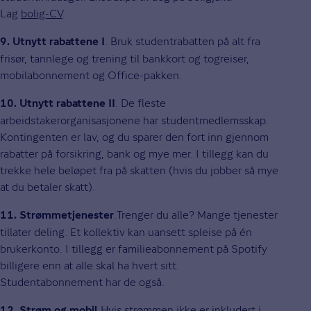
Lag
bolig-CV
.
. Bruk studentrabatten på alt fra
9. Utnytt rabattene I
frisør, tannlege og trening til bankkort og togreiser,
mobilabonnement og Office-pakken.
. De fleste
10. Utnytt rabattene II
arbeidstakerorganisasjonene har studentmedlemsskap.
Kontingenten er lav, og du sparer den fort inn gjennom
rabatter på forsikring, bank og mye mer. I tillegg kan du
trekke hele beløpet fra på skatten (hvis du jobber så mye
at du betaler skatt).
.Trenger du alle? Mange tjenester
11. Strømmetjenester
tillater deling. Et kollektiv kan uansett spleise på én
brukerkonto. I tillegg er familieabonnement på Spotify
billigere enn at alle skal ha hvert sitt.
Studentabonnement har de også.
.Hvis strømmen ikke er inkludert i