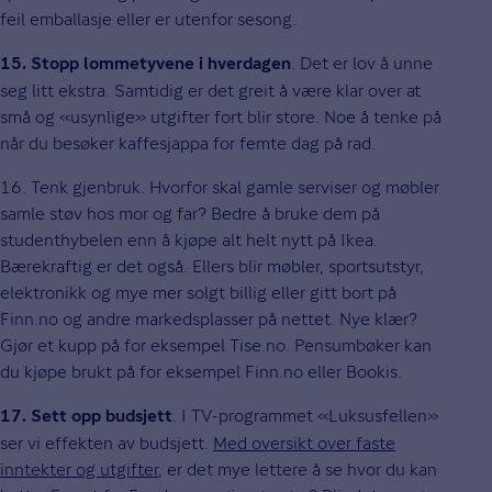
feil emballasje eller er utenfor sesong.
. Det er lov å unne
15. Stopp lommetyvene i hverdagen
seg litt ekstra. Samtidig er det greit å være klar over at
små og «usynlige» utgifter fort blir store. Noe å tenke på
når du besøker kaffesjappa for femte dag på rad.
16. Tenk gjenbruk. Hvorfor skal gamle serviser og møbler
samle støv hos mor og far? Bedre å bruke dem på
studenthybelen enn å kjøpe alt helt nytt på Ikea.
Bærekraftig er det også. Ellers blir møbler, sportsutstyr,
elektronikk og mye mer solgt billig eller gitt bort på
Finn.no og andre markedsplasser på nettet. Nye klær?
Gjør et kupp på for eksempel Tise.no. Pensumbøker kan
du kjøpe brukt på for eksempel Finn.no eller Bookis.
. I TV-programmet «Luksusfellen»
17. Sett opp budsjett
ser vi effekten av budsjett.
Med oversikt over faste
inntekter og utgifter
, er det mye lettere å se hvor du kan