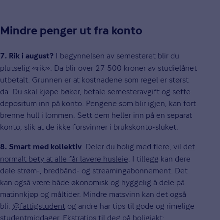
Mindre penger ut fra konto
I begynnelsen av semesteret blir du
7. Rik i august?
plutselig «rik». Da blir over 27 500 kroner av studielånet
utbetalt. Grunnen er at kostnadene som regel er størst
da. Du skal kjøpe bøker, betale semesteravgift og sette
depositum inn på konto. Pengene som blir igjen, kan fort
brenne hull i lommen. Sett dem heller inn på en separat
konto, slik at de ikke forsvinner i brukskonto-sluket.
.
Deler du bolig med flere, vil det
8. Smart med kollektiv
normalt bety at alle får lavere husleie
. I tillegg kan dere
dele strøm-, bredbånd- og streamingabonnement. Det
kan også være både økonomisk og hyggelig å dele på
matinnkjøp og måltider. Mindre matsvinn kan det også
bli.
@fattigstudent
og andre har tips til gode og rimelige
studentmiddager. Ekstratips til deg på boligjakt: