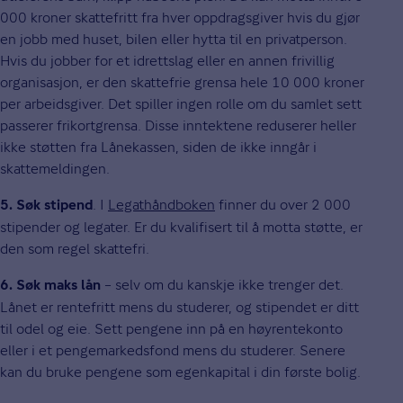
000 kroner skattefritt fra hver oppdragsgiver hvis du gjør
en jobb med huset, bilen eller hytta til en privatperson.
Hvis du jobber for et idrettslag eller en annen frivillig
organisasjon, er den skattefrie grensa hele 10 000 kroner
per arbeidsgiver. Det spiller ingen rolle om du samlet sett
passerer frikortgrensa. Disse inntektene reduserer heller
ikke støtten fra Lånekassen, siden de ikke inngår i
skattemeldingen.
. I
Legathåndboken
finner du over 2 000
5. Søk stipend
stipender og legater. Er du kvalifisert til å motta støtte, er
den som regel skattefri.
– selv om du kanskje ikke trenger det.
6. Søk maks lån
Lånet er rentefritt mens du studerer, og stipendet er ditt
til odel og eie. Sett pengene inn på en høyrentekonto
eller i et pengemarkedsfond mens du studerer. Senere
kan du bruke pengene som egenkapital i din første bolig.