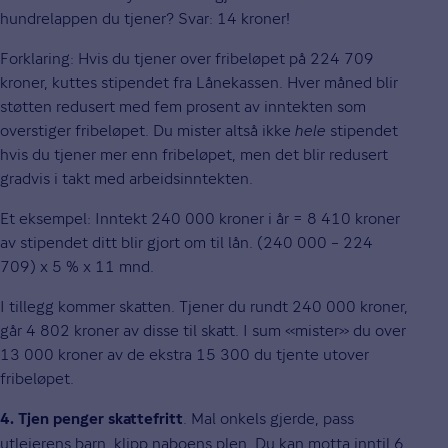
hundrelappen du tjener? Svar: 14 kroner!
Forklaring: Hvis du tjener over fribeløpet på 224 709
kroner, kuttes stipendet fra Lånekassen. Hver måned blir
støtten redusert med fem prosent av inntekten som
overstiger fribeløpet. Du mister altså ikke
hele
stipendet
hvis du tjener mer enn fribeløpet, men det blir redusert
gradvis i takt med arbeidsinntekten.
Et eksempel: Inntekt 240 000 kroner i år = 8 410 kroner
av stipendet ditt blir gjort om til lån. (240 000 – 224
709) x 5 % x 11 mnd.
I tillegg kommer skatten. Tjener du rundt 240 000 kroner,
går 4 802 kroner av disse til skatt. I sum «mister» du over
13 000 kroner av de ekstra 15 300 du tjente utover
fribeløpet.
. Mal onkels gjerde, pass
4. Tjen penger skattefritt
utleierens barn, klipp naboens plen. Du kan motta inntil 6