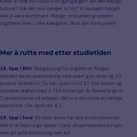
kutte. Er mat fra Foodora en gjenganger? Blir det mange
byturer? Går det mye penger til Voi? Et budsjett trenger
ikke å være komplisert. Mange nettbanker grupperer
utgiftene dine i ulike kategorier. Bruk den funksjonen!
Mer å rutte med etter studietiden
. Boligsparing for ungdom er Norges
18. Spar i BSU
desidert beste spareordning med svært god rente og 10
prosent skattekutt. Du kan spare inntil 27 500 kroner og
redusere skatten med 2 750 kroner per år. Bankene gir 6–
7 prosent rente på beløpet, det vi si det doble av vanlige
sparekonti. (Se også pkt. 6.)
. De siste årene har lave innskuddsrenter
19. Spar i fond
ført til at flere unge sparer i fond. Aksjemarkedet svinger,
men gir solid avkastning over tid.