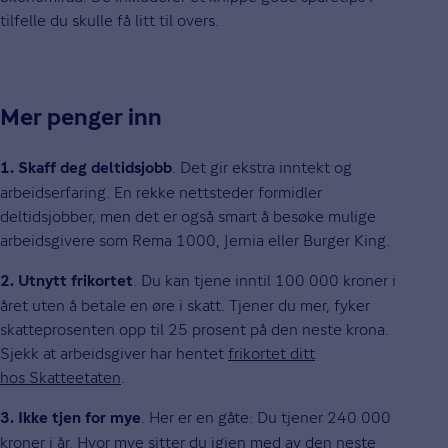
tilfelle du skulle få litt til overs.
Mer penger inn
. Det gir ekstra inntekt og
1. Skaff deg deltidsjobb
arbeidserfaring. En rekke nettsteder formidler
deltidsjobber, men det er også smart å besøke mulige
arbeidsgivere som Rema 1000, Jernia eller Burger King.
. Du kan tjene inntil 100 000 kroner i
2. Utnytt frikortet
året uten å betale en øre i skatt. Tjener du mer, fyker
skatteprosenten opp til 25 prosent på den neste krona.
Sjekk at arbeidsgiver har hentet
frikortet ditt
hos Skatteetaten
.
. Her er en gåte: Du tjener 240 000
3. Ikke tjen for mye
kroner i år. Hvor mye sitter du igjen med av den neste