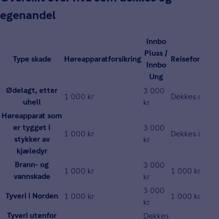
egenandel
Innbo
Pluss /
Type skade
Høreapparatforsikring
Reiseforsikri
Innbo
Ung
3 000
Ødelagt, etter
1 000 kr
Dekkes ikke
kr
uhell
Høreapparat som
3 000
er tygget i
1 000 kr
Dekkes ikke
kr
stykker av
kjæledyr
3 000
Brann- og
1 000 kr
1 000 kr
kr
vannskade
3 000
1 000 kr
1 000 kr
Tyveri i Norden
kr
Dekkes
Tyveri utenfor