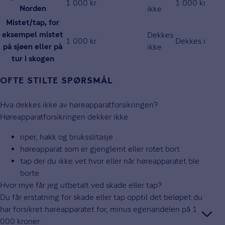
1 000 kr
1 000 kr
ikke
Norden
Mistet/tap, for
Dekkes
eksempel mistet
1 000 kr
Dekkes ikke
ikke
på sjøen eller på
tur i skogen
OFTE STILTE SPØRSMÅL
Hva dekkes ikke av høreapparatforsikringen?
Høreapparatforsikringen dekker ikke
riper, hakk og bruksslitasje
høreapparat som er gjenglemt eller rotet bort
tap der du ikke vet hvor eller når høreapparatet ble
borte
Hvor mye får jeg utbetalt ved skade eller tap?
Du får erstatning for skade eller tap opptil det beløpet du
har forsikret høreapparatet for, minus egenandelen på 1
000 kroner.