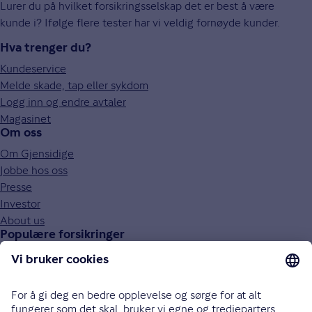
Lurer du på hvilket forsikringsselskap det er best å være
kunde i? Ifølge flere tester har vi veldig fornøyde kunder.
Hva trenger du?
Kundeservice
Melde skade, tap eller sykdom
Logg inn og endre avtaler
Magasinet
Om oss
Om Gjensidige
Jobbe hos oss
Presse
Investor
About us
Populære forsikringer
Bilforsikring
Reiseforsikring
Innboforsikring
Husforsikring