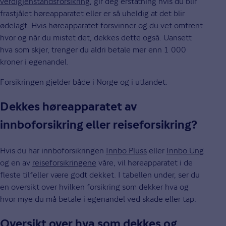
verdigjenstandsforsikring
, gir deg erstatning hvis du blir
frastjålet høreapparatet eller er så uheldig at det blir
ødelagt. Hvis høreapparatet forsvinner og du vet omtrent
hvor og når du mistet det, dekkes dette også. Uansett
hva som skjer, trenger du aldri betale mer enn 1 000
kroner i egenandel.
Forsikringen gjelder både i Norge og i utlandet.
Dekkes høreapparatet av
innboforsikring eller reiseforsikring?
Hvis du har innboforsikringen
Innbo Pluss
eller
Innbo Ung
og en av
reiseforsikringene
våre, vil høreapparatet i de
fleste tilfeller være godt dekket. I tabellen under, ser du
en oversikt over hvilken forsikring som dekker hva og
hvor mye du må betale i egenandel ved skade eller tap.
Oversikt over hva som dekkes og