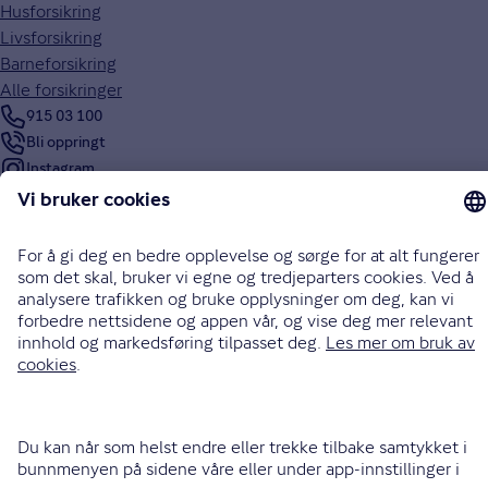
Husforsikring
Livsforsikring
Barneforsikring
Alle forsikringer
915 03 100
Bli oppringt
Instagram
LinkedIn
Facebook
Endre cookieinnstillinger
Informasjonskapsler (cookies)
Personvern og sikkerhet
Vilkår for bruk av nettsidene
Tilgjengelighetserklæring
Sammenlign prisene våre med andre selskaper på
Finansportalen.no
Opphavsrett © Gjensidige