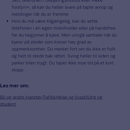
Sett telefonen i bilkjøringsmodus eller «ikke
forstyrr», så kan du heller svare på tapte anrop og
meldinger når du er fremme.
Hvis du må være tilgjengelig, kan du sette
telefonen i en egen mobilholder eller på handsfree
før du begynner å kjøre. Men unngå samtaler når du
kjører på steder som krever høy grad av
oppmerksomhet. Du merker fort om du ikke er fullt
og helt til stede bak rattet. Sving heller til siden og
parker bilen trygt. Du taper ikke mye tid på et kort
stopp.
Les mer om:
Bil og andre kjøretøy
Trafikk
Helse og livsstil
Ung og
student