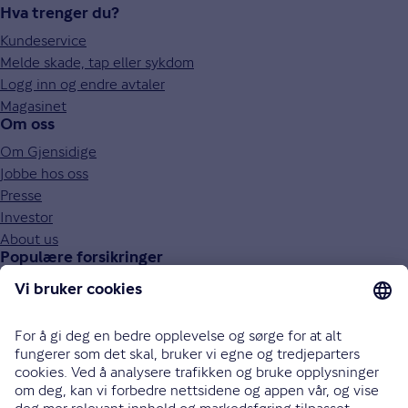
Hva trenger du?
Kundeservice
Melde skade, tap eller sykdom
Logg inn og endre avtaler
Magasinet
Om oss
Om Gjensidige
Jobbe hos oss
Presse
Investor
About us
Populære forsikringer
Bilforsikring
Reiseforsikring
Innboforsikring
Husforsikring
Livsforsikring
Barneforsikring