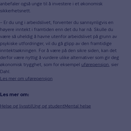
anbefaler også unge til å investere i et økonomisk
sikkerhetsnett.
– Er du ung i arbeidslivet, forventer du sannsynligvis en
høyere inntekt i framtiden enn det du har nå. Skulle du
være så uheldig å havne utenfor arbeidslivet på grunn av
psykiske utfordringer, vil du gå glipp av den framtidige
inntektsøkningen. For å være på den sikre siden, kan det
derfor være nyttig å vurdere ulike alternativer som gir deg
økonomisk trygghet, som for eksempel
uførepensjon
, sier
Dahl.
Les mer om uførepensjon
Les mer om:
Helse og livsstil
Ung og student
Mental helse