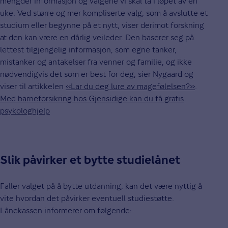
mengder informasjon og valgene vi skal ta i løpet av en
uke. Ved større og mer kompliserte valg, som å avslutte et
studium eller begynne på et nytt, viser derimot forskning
at den kan være en dårlig veileder. Den baserer seg på
lettest tilgjengelig informasjon, som egne tanker,
mistanker og antakelser fra venner og familie, og ikke
nødvendigvis det som er best for deg, sier Nygaard og
viser til artikkelen
«Lar du deg lure av magefølelsen?»
.
Med barneforsikring hos Gjensidige kan du få gratis
psykologhjelp
Slik påvirker et bytte studielånet
Faller valget på å bytte utdanning, kan det være nyttig å
vite hvordan det påvirker eventuell studiestøtte.
Lånekassen informerer om følgende: