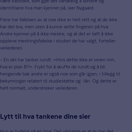
være kaotiske, som gjør det vanskelig å sortere og
identifisere hva man kjenner på, sier Nygaard.
Flere har følelsen av at noe ikke er helt rett og at de ikke
har det bra, men uten å kunne sette fingeren på hva.
Andre kjenner på å ikke mestre, og at det er tøft å ikke
oppleve mestringsfølelse i studiet de har valgt, forteller
veilederen.
– En del har tanker rundt: «Hvis dette ikke er veien min,
hva er plan B?». Frykt for å skuffe de rundt og å bli
hengende bak andre er også noe som går igjen, i tillegg til
bekymringer relatert til studiestøtte og -lån. Og dette er
helt normalt, understreker veilederen.
Lytt til hva tankene dine sier
Hun er tydelig på én ting: Det viktigste er at du har det