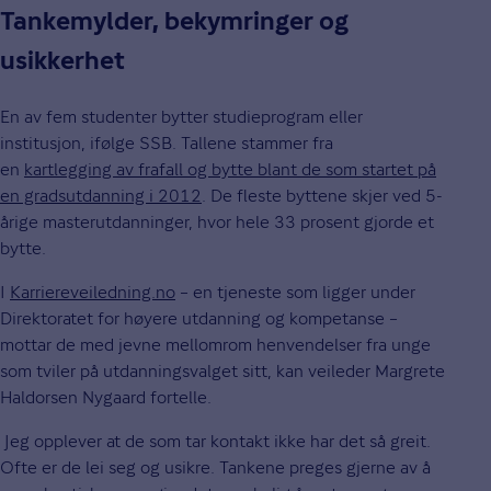
Tankemylder, bekymringer og
usikkerhet
En av fem studenter bytter studieprogram eller
institusjon, ifølge SSB. Tallene stammer fra
en
kartlegging av frafall og bytte blant de som startet på
en gradsutdanning i 2012
. De fleste byttene skjer ved 5-
årige masterutdanninger, hvor hele 33 prosent gjorde et
bytte.
I
Karriereveiledning.no
– en tjeneste som ligger under
Direktoratet for høyere utdanning og kompetanse –
mottar de med jevne mellomrom henvendelser fra unge
som tviler på utdanningsvalget sitt, kan veileder Margrete
Haldorsen Nygaard fortelle.
Jeg opplever at de som tar kontakt ikke har det så greit.
Ofte er de lei seg og usikre. Tankene preges gjerne av å