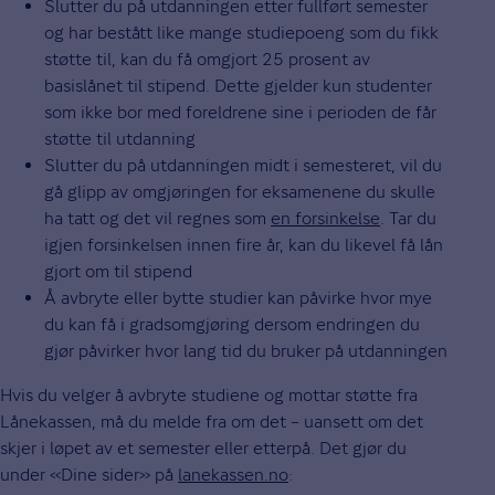
Slutter du på utdanningen etter fullført semester
og har bestått like mange studiepoeng som du fikk
støtte til, kan du få omgjort 25 prosent av
basislånet til stipend. Dette gjelder kun studenter
som ikke bor med foreldrene sine i perioden de får
støtte til utdanning
Slutter du på utdanningen midt i semesteret, vil du
gå glipp av omgjøringen for eksamenene du skulle
ha tatt og det vil regnes som
en forsinkelse
. Tar du
igjen forsinkelsen innen fire år, kan du likevel få lån
gjort om til stipend
Å avbryte eller bytte studier kan påvirke hvor mye
du kan få i gradsomgjøring dersom endringen du
gjør påvirker hvor lang tid du bruker på utdanningen
Hvis du velger å avbryte studiene og mottar støtte fra
Lånekassen, må du melde fra om det – uansett om det
skjer i løpet av et semester eller etterpå. Det gjør du
under «Dine sider» på
lanekassen.no
: