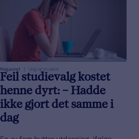
Magasinet
Ung og student
Feil studievalg kostet
henne dyrt: – Hadde
ikke gjort det samme i
dag
En av fem bytter utdanning, ifølge