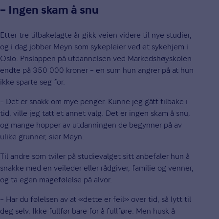
– Ingen skam å snu
Etter tre tilbakelagte år gikk veien videre til nye studier,
og i dag jobber Meyn som sykepleier ved et sykehjem i
Oslo. Prislappen på utdannelsen ved Markedshøyskolen
endte på 350 000 kroner – en sum hun angrer på at hun
ikke sparte seg for.
– Det er snakk om mye penger. Kunne jeg gått tilbake i
tid, ville jeg tatt et annet valg. Det er ingen skam å snu,
og mange hopper av utdanningen de begynner på av
ulike grunner, sier Meyn.
Til andre som tviler på studievalget sitt anbefaler hun å
snakke med en veileder eller rådgiver, familie og venner,
og ta egen magefølelse på alvor.
– Har du følelsen av at «dette er feil» over tid, så lytt til
deg selv. Ikke fullfør bare for å fullføre. Men husk å