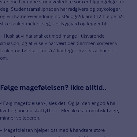
stedene har egne studieveiledere som er tilgjengelige for
deg. Studentsamskipnaden har rådgivere og psykologer,
og vi i Karriereveiledning.no står også klare til å hjelpe når
slike tanker melder seg, sier Nygaard og legger til:
– Husk at vi har snakket med mange i tilsvarende
situasjon, og at vi selv har vært der. Sammen sorterer vi
tanker og følelser, for så å kartlegge hva disse handler
om.
Følge magefølelsen? Ikke alltid..
«Følg magefølelsen», sies det. Og ja, den er god å ha i
livet og noe du skal lytte til. Men ikke automatisk følge,
minner veilederen.
– Magefølelsen hjelper oss med å håndtere store