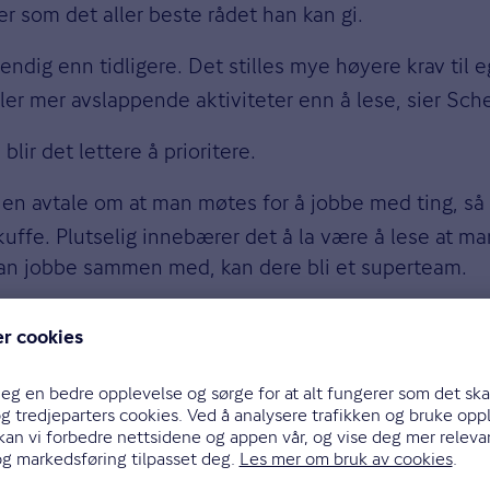
r som det aller beste rådet han kan gi.
dig enn tidligere. Det stilles mye høyere krav til 
eller mer avslappende aktiviteter enn å lese, sier Sc
lir det lettere å prioritere.
n avtale om at man møtes for å jobbe med ting, så f
kuffe. Plutselig innebærer det å la være å lese at ma
kan jobbe sammen med, kan dere bli et superteam.