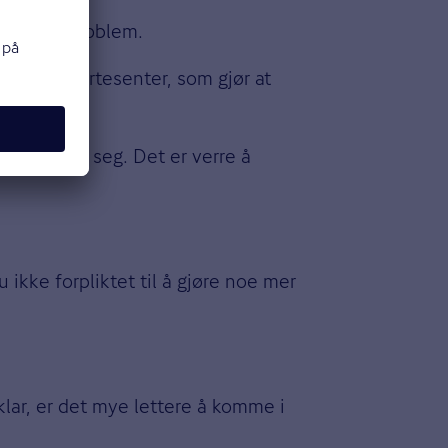
t bli et problem.
vere et smertesenter, som gjør at
lelsen gi seg. Det er verre å
ikke forpliktet til å gjøre noe mer
klar, er det mye lettere å komme i