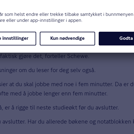
 gå i gang med lesingen, og prokrastinering kan rask
kke har så lyst til å gjøre, kan hjernen faktisk akti
elig. Man kan rett og slett kjenne fysisk ubehag.
e kommer i gang med oppgavene, så vil denne smertefø
aktisk gjøre det, forteller Schewe.
sninger om du leser for deg selv også.
er at du skal jobbe med noe i fem minutter. Da er du 
ofte med å jobbe lenger enn fem minutter.
er å rigge til neste studieøkt før du avslutter.
du avslutter. Har du allerede bøkene og notatblokken 