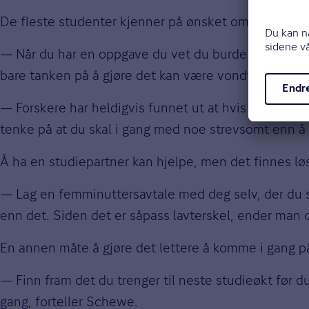
De fleste studenter kjenner på ønsket om å la være å
—
Når du har en oppgave du vet du burde gjøre, men i
bare tanken på å gjøre det kan være vondt og ubehag
—
Forskere har heldigvis funnet ut at hvis man bar
tenke på at du skal i gang med noe strevsomt enn å f
Å ha en studiepartner kan hjelpe, men det finnes lø
—
Lag en femminuttersavtale med deg selv, der du si
enn det. Siden det er såpass lavterskel, ender man 
En annen måte å gjøre det lettere å komme i gang på, 
—
Finn fram det du trenger til neste studieøkt før 
gang, forteller Schewe.