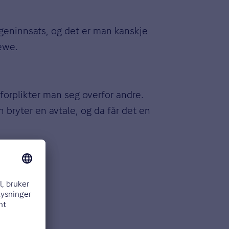
egeninnsats, og det er man kanskje
hewe.
orplikter man seg overfor andre.
n bryter en avtale, og da får det en