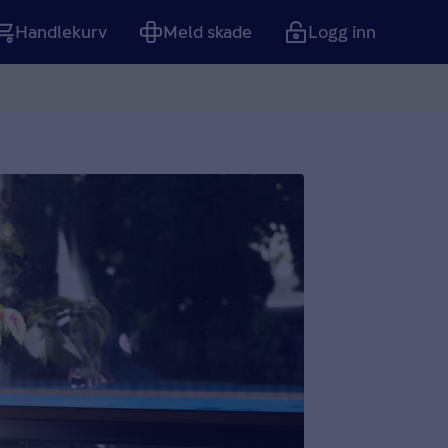
Handlekurv
Meld skade
Logg inn
Tom