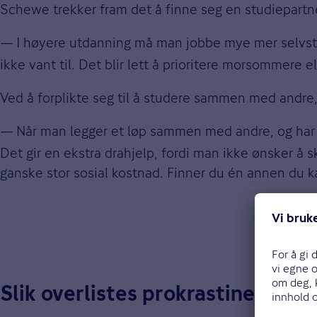
Schewe trekker fram det å finne seg en studiepartne
—
I høyere utdanning må man jobbe mye mer selvsten
ikke vant til. Det blir lett å prioritere morsommere 
Ved å forplikte seg til å studere sammen med andre, b
—
Når man legger et løp sammen med andre, og har e
Det gir en ekstra drahjelp, fordi man ikke ønsker å s
ganske stor sosial kostnad. Finner du én annen du 
Slik overlistes prokrastineringen