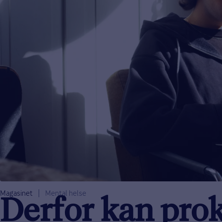
Magasinet
Mental helse
Derfor kan prok