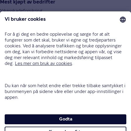
Mest kjøpt av bedrifter
Yrkesskadeforsikring
Obligatorisk tjenestepensjon (OTP)
Behandlingsforsikring
Bilforsikring for bedrifter
Ansvarsforsikring
Reiseforsikring for bedrifter
Eiendelsforsikring
Innskuddspensjon
915 03 100
Bli oppringt
Instagram
LinkedIn
Facebook
Endre cookieinnstillinger
Informasjonskapsler (cookies)
Personvern og sikkerhet
Vilkår for bruk av nettsidene