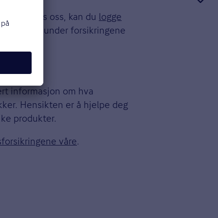
forsikret hos oss, kan du
logge
 vilkårene under forsikringene
sert informasjon om hva
kker. Hensikten er å hjelpe deg
ike produkter.
sforsikringene våre
.