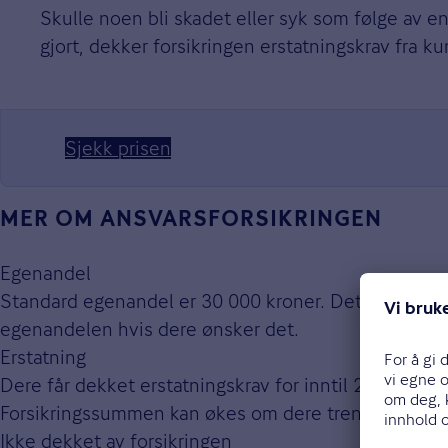
Skulle noen bli skadet eller syk som følge av en 
gjort, dekker forsikringen erstatningskrav fra k
Sjekk prisen
MER OM ANSVARS­FORSIKRINGEN
Egenandel
Standard egenandel er 30 000 kroner. Det er mulig 
egenandelen hvis dere ønsker det.
Erstatning
Dere får dekket erstatningskrav for inntil 20 millione
Forsikringssummen kan økes om dere trenger bedre 
Ikke dekket av forsikringen