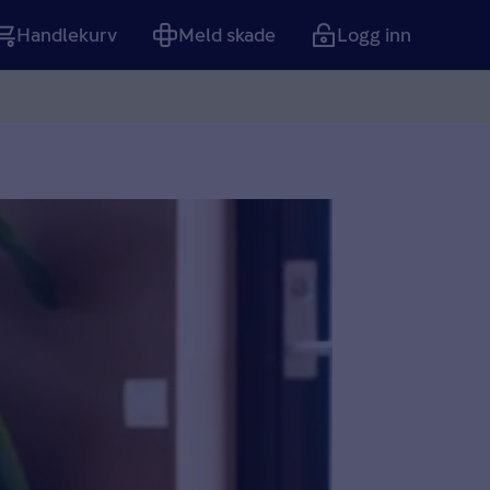
Handlekurv
Meld skade
Logg inn
Tom