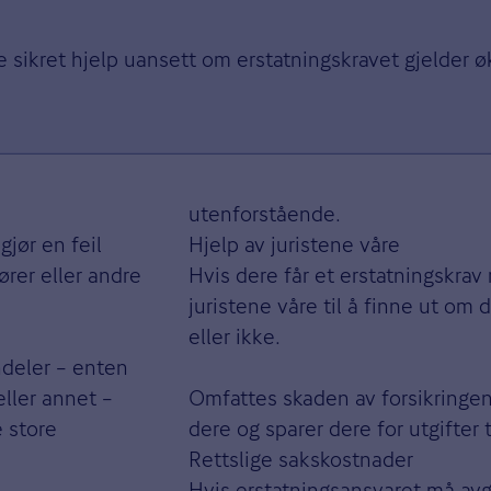
re sikret hjelp uansett om erstatningskravet gjelder
utenforstående.
gjør en feil
Hjelp av juristene våre
rer eller andre
Hvis dere får et erstatningskrav 
juristene våre til å finne ut om 
eller ikke.
ndeler – enten
eller annet –
Omfattes skaden av forsikringen
 store
dere og sparer dere for utgifter t
Rettslige sakskostnader
Hvis erstatningsansvaret må avgj