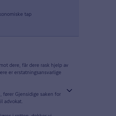
 økonomiske tap
mot dere, får dere rask hjelp av
dere er erstatningsansvarlige
, fører Gjensidige saken for
il advokat.
øres i retten, dekker vi