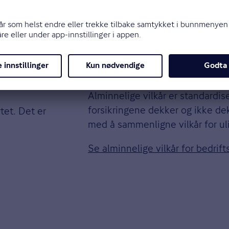
fullfører kjøpet.
 avtalte
Hvis bedriften allerede er 
inn
og finne de fullstendige
y
dine.
Alminnelige vilkår
låner
Alminnelige vilkår er standardi
forsikringene dekker og ikke de
tet. Det er
med å sammenligne vilkår for ul
Se alminnelige vilkår for bedrift