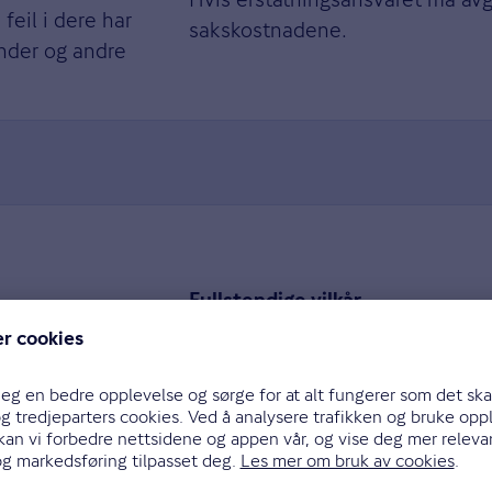
feil i dere har
sakskostnadene.
under og andre
Fullstendige vilkår
å endre
Fullstendige vilkår er tilpasset
informasjon du oppgir i forkant 
r kroner.
Hvis bedriften ikke er forsi
beskyttelse.
nettbutikken og laste ned d