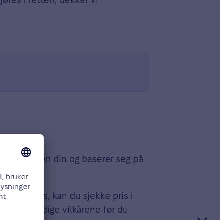
 virksomheten din og baserer seg på
av kjøpet.
kret hos oss, kan du sjekke pris i
e fullstendige vilkårene før du