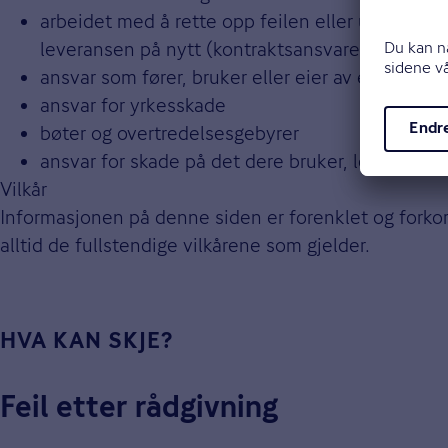
arbeidet med å rette opp feilen eller utføre den
leveransen på nytt (kontraktsansvaret)
ansvar som fører, bruker eller eier av et kjøretø
ansvar for yrkesskade
bøter og overtredelsesgebyrer
ansvar for skade på det dere bruker, leier eller 
Vilkår
Informasjonen på denne siden er forenklet og forkor
alltid de fullstendige vilkårene som gjelder.
HVA KAN SKJE?
Feil etter rådgivning