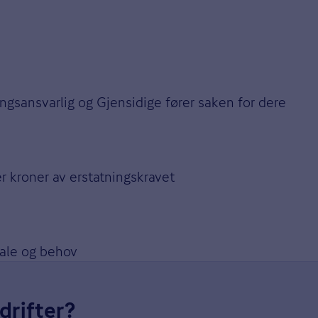
ingsansvarlig og Gjensidige fører saken for dere
ner kroner av erstatningskravet
tale og behov
drifter?