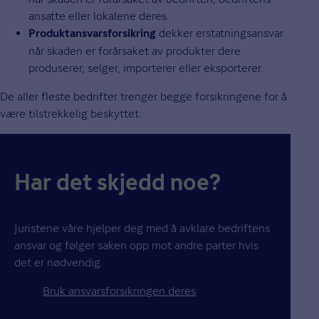
ansatte eller lokalene deres.
dekker erstatningsansvar
Produktansvarsforsikring
når skaden er forårsaket av produkter dere
produserer, selger, importerer eller eksporterer.
De aller fleste bedrifter trenger begge forsikringene for å
være tilstrekkelig beskyttet.
Har det skjedd noe?
Juristene våre hjelper deg med å avklare bedriftens
ansvar og følger saken opp mot andre parter hvis
det er nødvendig.
Bruk ansvarsforsikringen deres