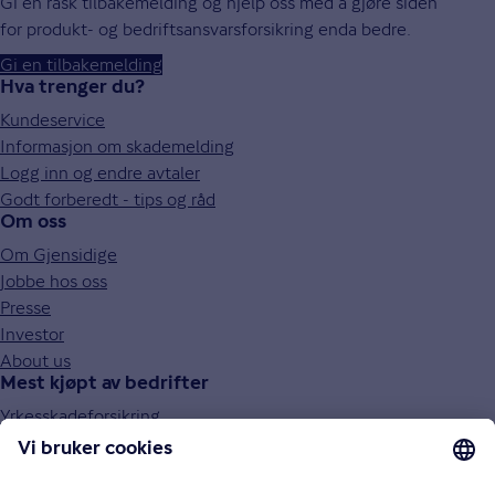
Gi en rask tilbakemelding og hjelp oss med å gjøre siden
for produkt- og bedriftsansvarsforsikring enda bedre.
Gi en tilbakemelding
Hva trenger du?
Kundeservice
Informasjon om skademelding
Logg inn og endre avtaler
Godt forberedt - tips og råd
Om oss
Om Gjensidige
Jobbe hos oss
Presse
Investor
About us
Mest kjøpt av bedrifter
Yrkesskadeforsikring
Obligatorisk tjenestepensjon (OTP)
Behandlingsforsikring