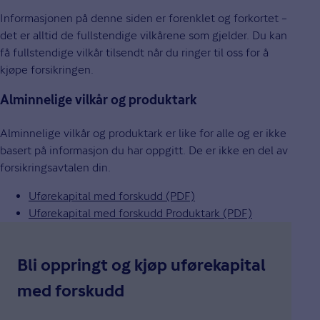
Informasjonen på denne siden er forenklet og forkortet –
det er alltid de fullstendige vilkårene som gjelder. Du kan
få fullstendige vilkår tilsendt når du ringer til oss for å
kjøpe forsikringen.
Alminnelige vilkår og produktark
Alminnelige vilkår og produktark er like for alle og er ikke
basert på informasjon du har oppgitt. De er ikke en del av
forsikringsavtalen din.
Uførekapital med forskudd (PDF)
Uførekapital med forskudd Produktark (PDF)
Bli oppringt og kjøp uførekapital
med forskudd