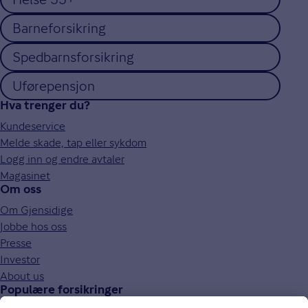
Barneforsikring
Spedbarnsforsikring
Uførepensjon
Hva trenger du?
Kundeservice
Melde skade, tap eller sykdom
Logg inn og endre avtaler
Magasinet
Om oss
Om Gjensidige
Jobbe hos oss
Presse
Investor
About us
Populære forsikringer