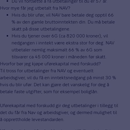
Du vil fortsette å få utbetalinger til du er 57 år.
Hvor mye får jeg utbetalt fra NAV?
Hvis du blir ufør, vil NAV bare betale deg opptil 66
% av den gamle bruttoinntekten din. Du må betale
skatt på disse utbetalingene.
Hvis du tjener over 6G (ca 820 000 kroner), vil
nedgangen i inntekt være ekstra stor for deg. NAV
utbetaler nemlig maksimalt 66 % av 6G som
tilsvarer ca 45 000 kroner i måneden før skatt.
Hvorfor bør jeg kjøpe uførekapital med forskudd?
Til tross for utbetalinger fra NAV og eventuelt
arbeidsgiver, vil du få en inntektsnedgang på minst 30 %
hvis du blir ufør. Det kan gjøre det vanskelig for deg å
betale faste utgifter, som for eksempel boliglån.
Uførekapital med forskudd gir deg utbetalinger i tillegg til
det du får fra Nav og arbeidsgiver, og dermed mulighet til
å opprettholde levestandarden.