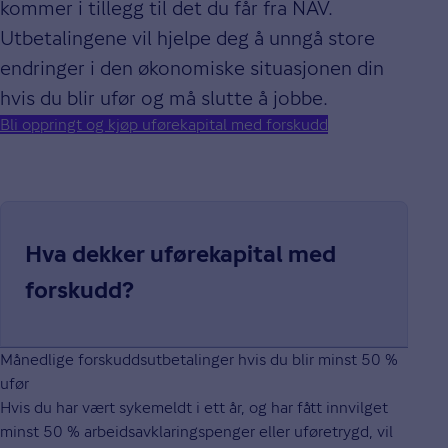
kommer i tillegg til det du får fra NAV.
Utbetalingene vil hjelpe deg å unngå store
endringer i den økonomiske situasjonen din
hvis du blir ufør og må slutte å jobbe.
Bli oppringt og kjøp uførekapital med forskudd
Hva dekker uførekapital med
forskudd?
Månedlige forskuddsutbetalinger hvis du blir minst 50 %
ufør
Hvis du har vært sykemeldt i ett år, og har fått innvilget
minst 50 % arbeidsavklaringspenger eller uføretrygd, vil