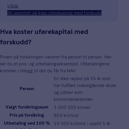
Vilkår
Bli oppringt og kjøp uførekapital med forskudd
Hva koster uførekapital med
forskudd?
Prisen på forsikringen varierer fra person til person. Her
ser du et pris- og utbetalingseksempel. Utbetalingene
kommer i tillegg til det du får fra NAV.
En ikke-røyker på 35 år som
har fullført videregående skole
Person
og jobber som
kontormedarbeider
1 000 000 kroner
Valgt forsikringssum
803 kr/mnd
Pris på forsikring
10 000 kr/mnd, i opptil 5 år.
Utbetaling ved 100 %